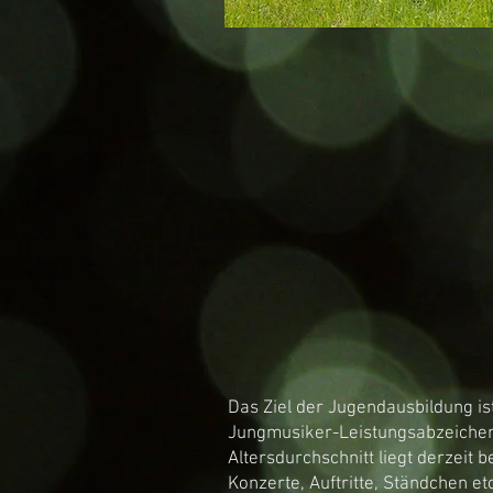
Das Ziel der Jugendausbildung is
Jungmusiker-Leistungsabzeichen m
Altersdurchschnitt liegt derzeit b
Konzerte, Auftritte, Ständchen et