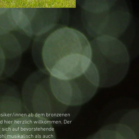
28 Jahre
 Musiker/innen ab dem bronzenen
d hier herzlich willkommen. Der
er sich auf bevorstehende
wohl musikalisch als auch