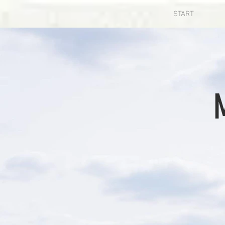
START
M